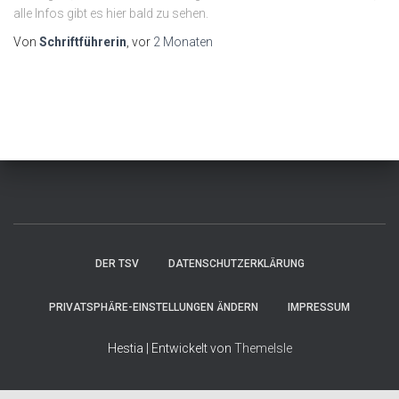
alle Infos gibt es hier bald zu sehen.
Von
Schriftführerin
, vor
2 Monaten
DER TSV
DATENSCHUTZERKLÄRUNG
PRIVATSPHÄRE-EINSTELLUNGEN ÄNDERN
IMPRESSUM
Hestia | Entwickelt von
ThemeIsle